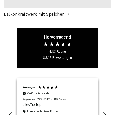
Balkonkraftwerk mit Speicher
Hervorragend
4,83
Rating
8.818
Bewertungen
Anonym
Nor
Verifizierter Kunde
Hoymiles HMS-800W-2T WIFI ohne
Hoy
(dr
alles Tip-Top
(em
nur
Ich empfehle dieses Produkt
Gut
s