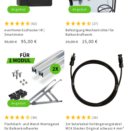
Angebot
Angebot
(63)
(27)
everHome EcoTracker IR |
Befestigung Wechselrichter für
Smartmeter
Balkonkraftwerk
Normaler
Verkaufspreis
95,00 €
Normaler
Verkaufspreis
15,00 €
99,00 €
19,00 €
Preis
Preis
Angebot
(39)
(19)
Flachdach- und Wand-Montageset
3m Solarkabel Verlängerungskabel
für Balkonkraftwerke
MC4 Stecker Original schwarz 4 mm²