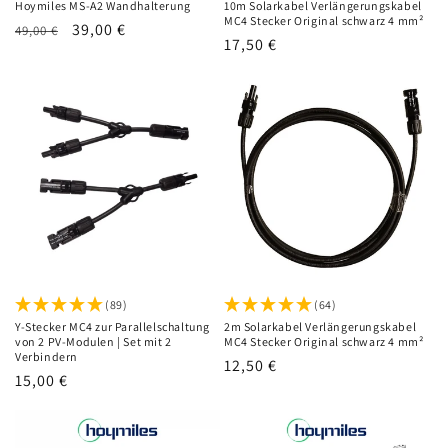
Hoymiles MS-A2 Wandhalterung
10m Solarkabel Verlängerungskabel
MC4 Stecker Original schwarz 4 mm²
Normaler
Verkaufspreis
39,00 €
49,00 €
Normaler
17,50 €
Preis
Preis
(89)
(64)
Y-Stecker MC4 zur Parallelschaltung
2m Solarkabel Verlängerungskabel
von 2 PV-Modulen | Set mit 2
MC4 Stecker Original schwarz 4 mm²
Verbindern
Normaler
12,50 €
Normaler
15,00 €
Preis
Preis