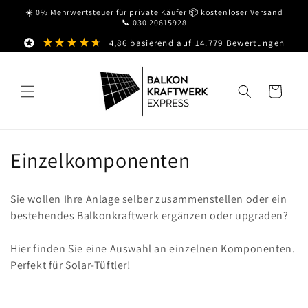
Direkt
☀️ 0% Mehrwertsteuer für private Käufer 📦 kostenloser Versand
zum
📞 030 20615928
Inhalt
4,86
basierend auf
14.779
Bewertungen
Warenkorb
K
Einzelkomponenten
a
Sie wollen Ihre Anlage selber zusammenstellen oder ein
t
bestehendes Balkonkraftwerk ergänzen oder upgraden?
e
Hier finden Sie eine Auswahl an einzelnen Komponenten.
g
Perfekt für Solar-Tüftler!
o