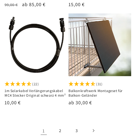
Normaler
Verkaufspreis
ab 85,00 €
Normaler
15,00 €
99,00 €
Preis
Preis
(22)
(31)
1m Solarkabel Verlängerungskabel
Balkonkraftwerk Montageset für
MC4 Stecker Original schwarz 4 mm²
Balkon-Geländer
Normaler
10,00 €
Normaler
ab 30,00 €
Preis
Preis
1
2
3