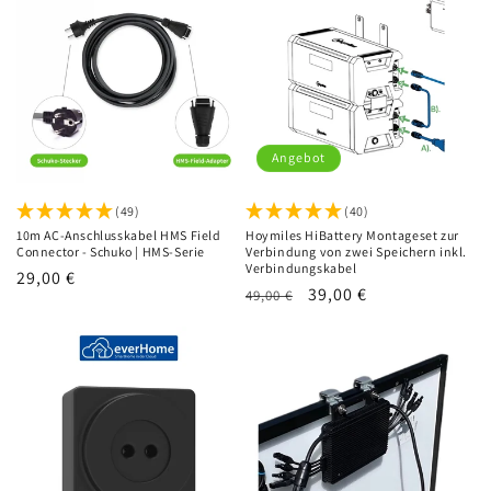
Angebot
(49)
(40)
10m AC-Anschlusskabel HMS Field
Hoymiles HiBattery Montageset zur
Connector - Schuko | HMS-Serie
Verbindung von zwei Speichern inkl.
Verbindungskabel
Normaler
29,00 €
Normaler
Verkaufspreis
39,00 €
49,00 €
Preis
Preis