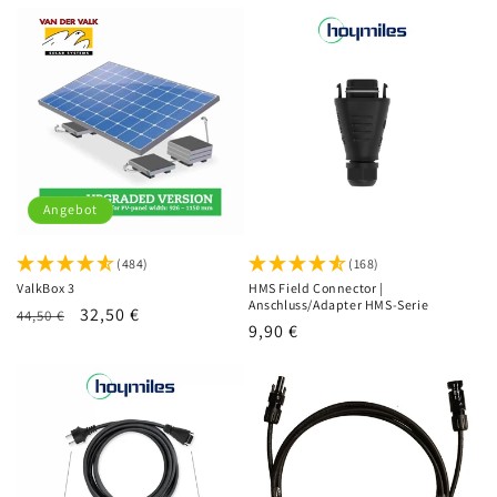
r
i
e
:
Angebot
(484)
(168)
ValkBox 3
HMS Field Connector |
Anschluss/Adapter HMS-Serie
Normaler
Verkaufspreis
32,50 €
44,50 €
Normaler
9,90 €
Preis
Preis