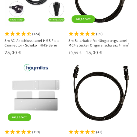
Angebot
(124)
(59)
5m AC-Anschlusskabel HMS Field
5m Solarkabel Verlängerungskabel
Connector - Schuko | HMS-Serie
MC4 Stecker Original schwarz 4 mm²
Normaler
25,00 €
Normaler
Verkaufspreis
15,00 €
19,99 €
Preis
Preis
Angebot
(113)
(41)