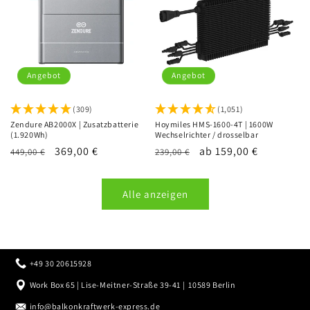
Angebot
Angebot
(309)
(1,051)
Zendure AB2000X | Zusatzbatterie
Hoymiles HMS-1600-4T | 1600W
(1.920Wh)
Wechselrichter / drosselbar
Normaler
Verkaufspreis
369,00 €
Normaler
Verkaufspreis
ab 159,00 €
449,00 €
239,00 €
Preis
Preis
Alle anzeigen
+49 30 20615928
Work Box 65 | Lise-Meitner-Straße 39-41 | 10589 Berlin
info@balkonkraftwerk-express.de