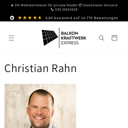
Direkt
☀️ 0% Mehrwertsteuer für private Käufer 📦 kostenloser Versand
zum
📞 030 20615928
Inhalt
4,86
basierend auf
14.779
Bewertungen
Warenkorb
Christian Rahn