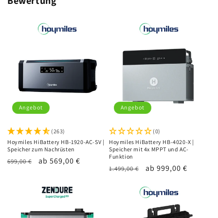
Bewertung
Angebot
Angebot
(263)
(0)
Hoymiles HiBattery HB-1920-AC-SV |
Hoymiles HiBattery HB-4020-X |
Speicher zum Nachrüsten
Speicher mit 4x MPPT und AC-
Funktion
Normaler
Verkaufspreis
ab 569,00 €
699,00 €
Normaler
Verkaufspreis
ab 999,00 €
1.499,00 €
Preis
Preis