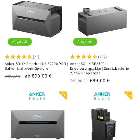
Angebot
Angebot
(31)
(232)
Anker SOLIX Solarbank 3 E2700 PRO |
Anker SOLIX BP2700 –
Balkonkraftwerk-Speicher
Erweiterungsakku | Zusatzbatterie
2,7KWh Kapazität
Normaler
Verkaufspreis
ab 899,00 €
949,00 €
Normaler
Verkaufspreis
699,00 €
799,00 €
Preis
Preis