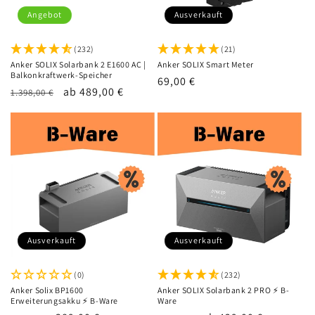
Angebot
Ausverkauft
(232)
(21)
Anker SOLIX Solarbank 2 E1600 AC |
Anker SOLIX Smart Meter
Balkonkraftwerk-Speicher
Normaler
69,00 €
Normaler
Verkaufspreis
ab 489,00 €
1.398,00 €
Preis
Preis
Ausverkauft
Ausverkauft
(0)
(232)
Anker Solix BP1600
Anker SOLIX Solarbank 2 PRO ⚡️ B-
Erweiterungsakku ⚡️ B-Ware
Ware