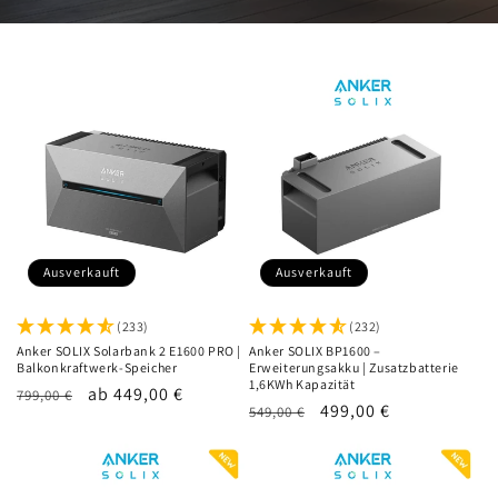
Ausverkauft
Ausverkauft
(233)
(232)
Anker SOLIX Solarbank 2 E1600 PRO |
Anker SOLIX BP1600 –
Balkonkraftwerk-Speicher
Erweiterungsakku | Zusatzbatterie
1,6KWh Kapazität
Normaler
Verkaufspreis
ab 449,00 €
799,00 €
Normaler
Verkaufspreis
499,00 €
549,00 €
Preis
Preis