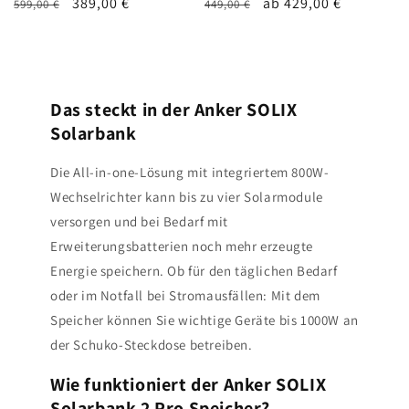
Normaler
Verkaufspreis
389,00 €
Normaler
Verkaufspreis
ab 429,00 €
599,00 €
449,00 €
Preis
Preis
Das steckt in der Anker SOLIX
Solarbank
Die All-in-one-Lösung mit integriertem 800W-
Wechselrichter kann bis zu vier Solarmodule
versorgen und bei Bedarf mit
Erweiterungsbatterien noch mehr erzeugte
Energie speichern. Ob für den täglichen Bedarf
oder im Notfall bei Stromausfällen: Mit dem
Speicher können Sie wichtige Geräte bis 1000W an
der Schuko-Steckdose betreiben.
Wie funktioniert der Anker SOLIX
Solarbank 2 Pro Speicher?