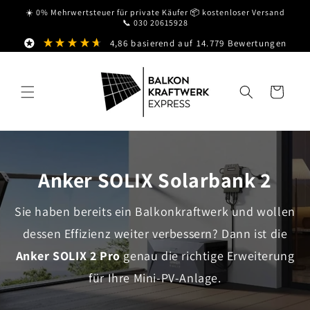
Direkt
☀️ 0% Mehrwertsteuer für private Käufer 📦 kostenloser Versand
zum
📞 030 20615928
Inhalt
4,86
basierend auf
14.779
Bewertungen
Warenkorb
Anker SOLIX Solarbank 2
Sie haben bereits ein Balkonkraftwerk und wollen
dessen Effizienz weiter verbessern? Dann ist die
Anker SOLIX 2 Pro
genau die richtige Erweiterung
für Ihre Mini-PV-Anlage.