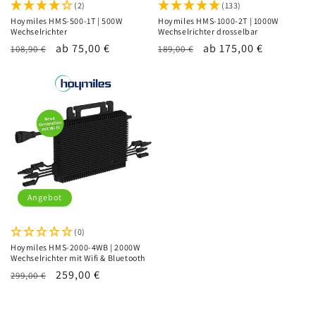
(2)
(133)
Hoymiles HMS-500-1T | 500W
Hoymiles HMS-1000-2T | 1000W
Wechselrichter
Wechselrichter drosselbar
Normaler
Verkaufspreis
ab 75,00 €
Normaler
Verkaufspreis
ab 175,00 €
108,90 €
189,00 €
Preis
Preis
Angebot
(0)
Hoymiles HMS-2000-4WB | 2000W
Wechselrichter mit Wifi & Bluetooth
Normaler
Verkaufspreis
259,00 €
299,00 €
Preis