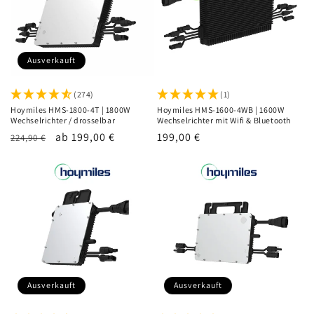
Ausverkauft
(274)
(1)
Hoymiles HMS-1800-4T | 1800W
Hoymiles HMS-1600-4WB | 1600W
Wechselrichter / drosselbar
Wechselrichter mit Wifi & Bluetooth
Normaler
Verkaufspreis
ab 199,00 €
Normaler
199,00 €
224,90 €
Preis
Preis
Ausverkauft
Ausverkauft