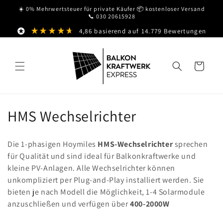
Direkt
☀️ 0% Mehrwertsteuer für private Käufer 📦 kostenloser Versand
zum
📞 030 20615928
Inhalt
4,86
basierend auf
14.779
Bewertungen
Warenkorb
K
HMS Wechselrichter
a
Die 1-phasigen Hoymiles
HMS-Wechselrichter
sprechen
t
für Qualität und sind ideal für Balkonkraftwerke und
kleine PV-Anlagen. Alle Wechselrichter können
e
unkompliziert per Plug-and-Play installiert werden. Sie
g
bieten je nach Modell die Möglichkeit, 1-4 Solarmodule
anzuschließen und verfügen über
400-2000W
o