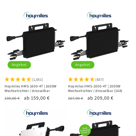
r
i
e
:
Angebot
Angebot
(1,051)
(657)
Hoymiles HMS-1600-4T | 1600W
Hoymiles HMS-2000-4T | 2000W
Wechselrichter / drosselbar
Wechselrichter / drosselbar (16A)
Normaler
Verkaufspreis
ab 159,00 €
Normaler
Verkaufspreis
ab 209,00 €
239,00 €
267,90 €
Preis
Preis