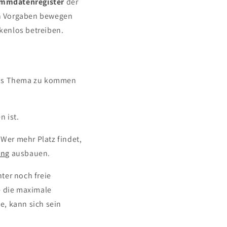
mmdatenregister
der
en Vorgaben bewegen
kenlos betreiben.
 das Thema zu kommen
n ist.
Wer mehr Platz findet,
ung
ausbauen.
ter noch freie
e die maximale
e, kann sich sein