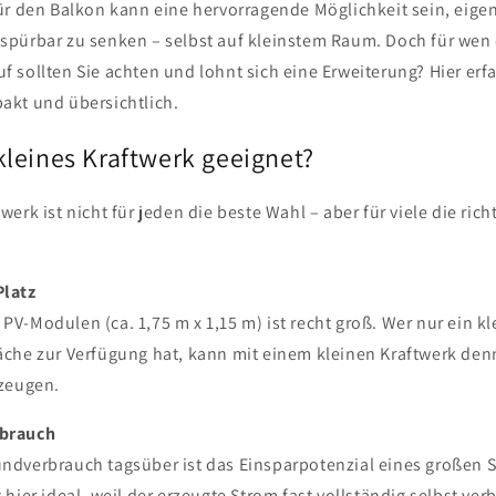
für den Balkon kann eine hervorragende Möglichkeit sein, eig
spürbar zu senken – selbst auf kleinstem Raum. Doch für wen e
f sollten Sie achten und lohnt sich eine Erweiterung? Hier erfa
akt und übersichtlich.
 kleines Kraftwerk geeignet?
erk ist nicht für jeden die beste Wahl – aber für viele die richt
Platz
PV-Modulen (ca. 1,75 m x 1,15 m) ist recht groß. Wer nur ein k
äche zur Verfügung hat, kann mit einem kleinen Kraftwerk den
rzeugen.
rbrauch
ndverbrauch tagsüber ist das Einsparpotenzial eines großen S
 hier ideal, weil der erzeugte Strom fast vollständig selbst ver