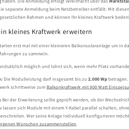
g
haben. Die Anmeldung erfolgt vereinfacht über das
Marktsta
ie separate Anmeldung beim Netzbetreiber entfällt. Mit dies
m gesetzlichen Rahmen und können Ihr kleines Kraftwerk beden
in kleines Kraftwerk erweitern
starten erst mal mit einer kleineren Balkonsolaranlage um in
rfahrungen zu sammeln.
rundsätzlich möglich und lohnt sich, wenn mehr Platz vorhande
e:
Die Modulleistung darf insgesamt bis zu
2.000 Wp
betragen. 
twerk schrittweise zum
Balkonkraftwerk mit 800 Watt Einspeis
:
Bei der Erweiterung sollte geprüft werden, ob der Wechselrich
iv lassen sich Module mit einem Y-Kabel parallel schalten, ohn
erschreiten. Wer seine Anlage individuell konfigurieren möcht
 eigenen Wünschen zusammenstellen
.