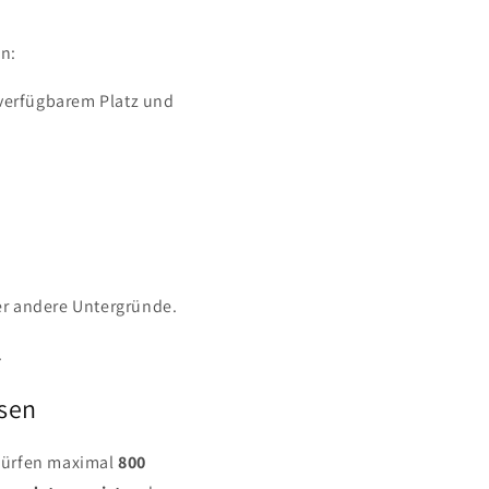
en:
 verfügbarem Platz und
er andere Untergründe.
.
ssen
 dürfen maximal
800