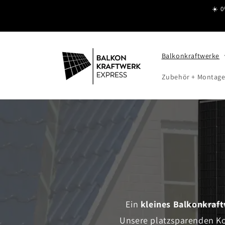
Direkt
☀️ 0
zum
Inhalt
Balkonkraftwerke
Zubehör + Montag
Ein
kleines Balkonkraf
Unsere platzsparenden Kom