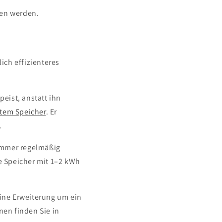
ten werden.
ich effizienteres
eist, anstatt ihn
rtem Speicher
. Er
.
Sommer regelmäßig
e Speicher mit 1–2 kWh
eine Erweiterung um ein
nen finden Sie in