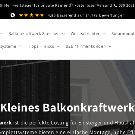
% Mehrwertsteuer für private Käufer 📦 kostenloser Versand 📞 030 206
4,86
basierend auf
14.779
Bewertungen
Balkonkraftwerk Speicher
Wechselrichter
Solarmodul
esysteme
Tipps + Tricks
B2B / Firmenkunden
Kleines Balkonkraftwer
twerk
ist die perfekte Lösung für Einsteiger und Hausha
plettsysteme bieten eine einfache Montage, hohe Effiz