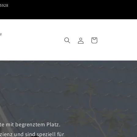
15928
e
Einloggen
Warenkorb
k
lte mit begrenztem Platz.
ienz und sind speziell für