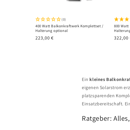
(0)
400 Watt Balkonkraftwerk Komplettset /
800 Watt
Halterung optional
Halterun
Normaler
223,00 €
Normal
322,00
Preis
Preis
Ein
kleines Balkonkra
eigenen Solarstrom er
platzsparenden Komple
Einsatzbereitschaft. Ei
Ratgeber: Alles