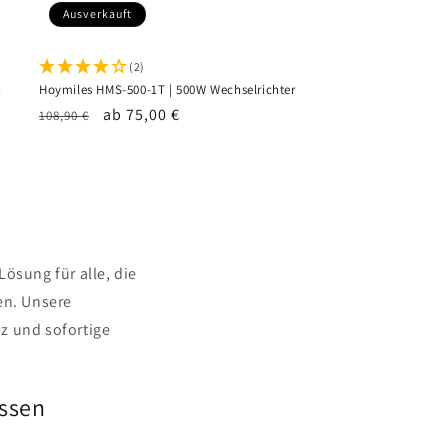
Ausverkauft
(2)
h
Hoymiles HMS-500-1T | 500W Wechselrichter
Normaler
Verkaufspreis
ab 75,00 €
108,90 €
Preis
Lösung für alle, die
en. Unsere
z und sofortige
üssen