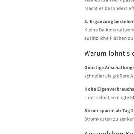
macht es besonders eff
3. Ergänzung bestehe
Kleine Balkonkraftwer
zusätzliche Flächen zu
Warum lohnt sic
Günstige Anschaffung
schneller als größere A
Hohe Eigenverbrauch
– der selbst erzeugte S
Strom sparen ab Tag 1
Stromkosten zu senke
Aus welchen Ko