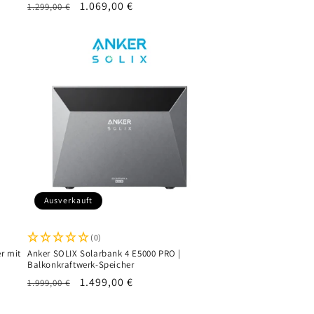
Normaler
Verkaufspreis
1.069,00 €
1.299,00 €
Preis
Ausverkauft
(0)
r mit
Anker SOLIX Solarbank 4 E5000 PRO |
Balkonkraftwerk-Speicher
Normaler
Verkaufspreis
1.499,00 €
1.999,00 €
Preis