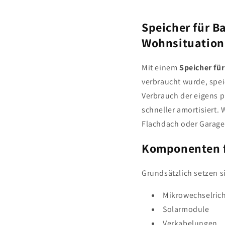
Speicher für B
Wohnsituation
Mit einem
Speicher fü
verbraucht wurde, spe
Verbrauch der eigens p
schneller amortisiert.
Flachdach oder Garage: 
Komponenten f
Grundsätzlich setzen s
Mikrowechselrich
Solarmodule
Verkabelungen