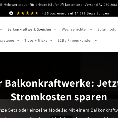
% Mehrwertsteuer für private Käufer 📦 kostenloser Versand 📞 030 206
4,86
basierend auf
14.779
Bewertungen
Balkonkraftwerk Speicher
Wechselrichter
Solarmodul
esysteme
Tipps + Tricks
B2B / Firmenkunden
r Balkonkraftwerke: Jet
Stromkosten sparen
anze Sets oder einzelne Modelle: Mit einem Balkonkraft