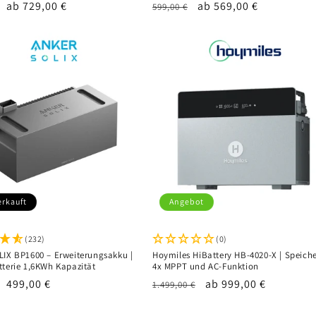
er
Verkaufspreis
ab 729,00 €
Normaler
Verkaufspreis
ab 569,00 €
599,00 €
Preis
erkauft
Angebot
(232)
(0)
LIX BP1600 – Erweiterungsakku |
Hoymiles HiBattery HB-4020-X | Speiche
tterie 1,6KWh Kapazität
4x MPPT und AC-Funktion
er
Verkaufspreis
499,00 €
Normaler
Verkaufspreis
ab 999,00 €
1.499,00 €
Preis