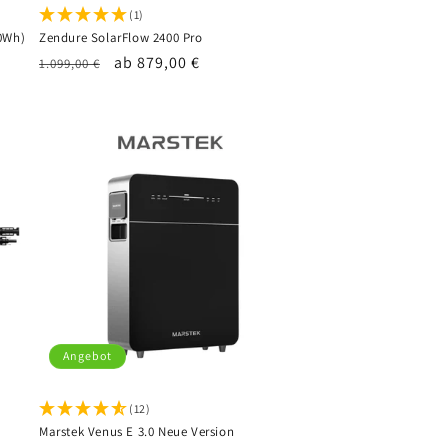
(1)
80Wh)
Zendure SolarFlow 2400 Pro
Normaler
Verkaufspreis
ab 879,00 €
1.099,00 €
Preis
Angebot
(12)
Marstek Venus E 3.0 Neue Version