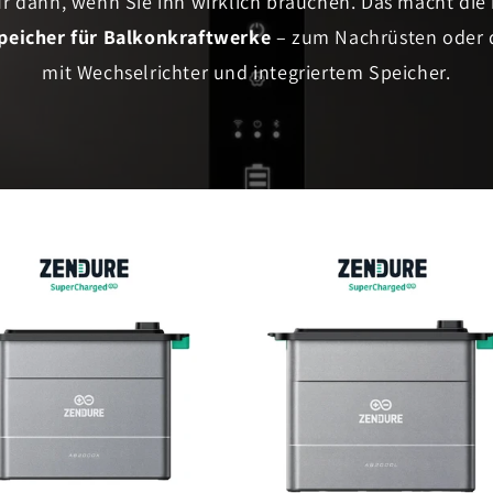
 dann, wenn Sie ihn wirklich brauchen. Das macht die
peicher für Balkonkraftwerke
– zum Nachrüsten oder 
mit Wechselrichter und integriertem Speicher.