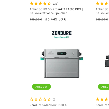
(233)
Anker SOLIX Solarbank 2 E1600 PRO |
Anker SO
Balkonkraftwerk-Speicher
Balkonkr
Normaler
Verkaufspreis
ab 449,00 €
Normal
799,00 €
949,00 €
Preis
Preis
Angebot
Ange
(0)
Zendure SolarFlow 1600 AC+
Zendure 