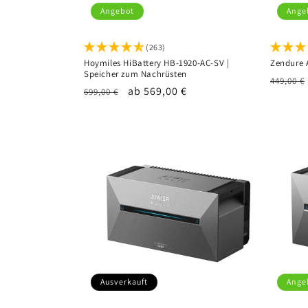
Angebot
Ange
(263)
Hoymiles HiBattery HB-1920-AC-SV |
Zendure 
Speicher zum Nachrüsten
Normal
449,00 €
Normaler
Verkaufspreis
ab 569,00 €
699,00 €
Preis
Preis
Ausverkauft
Ange