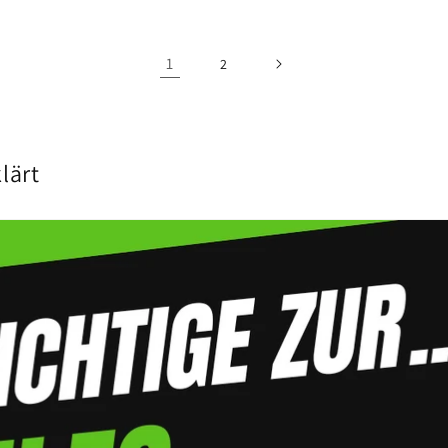
1
2
lärt