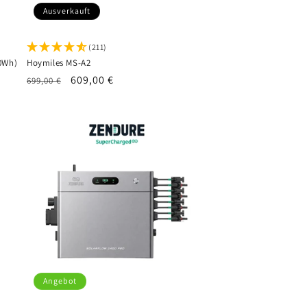
Ausverkauft
(211)
20Wh)
Hoymiles MS-A2
Normaler
Verkaufspreis
609,00 €
699,00 €
Preis
Angebot