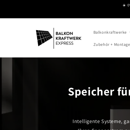
Direkt
☀️ 0
zum
Inhalt
Balkonkraftwerke
Zubehör + Montag
Speicher fü
Intelligente Systeme, g