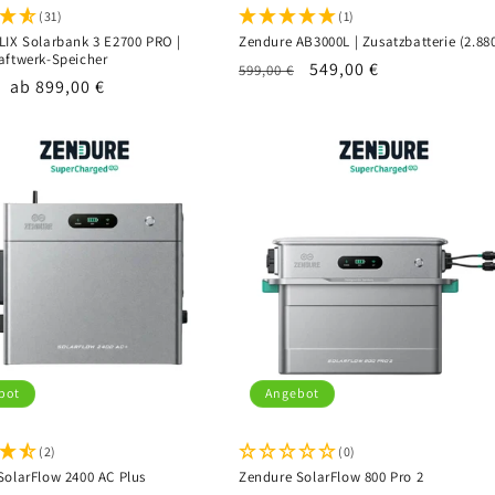
(31)
(1)
LIX Solarbank 3 E2700 PRO |
Zendure AB3000L | Zusatzbatterie (2.8
aftwerk-Speicher
Normaler
Verkaufspreis
549,00 €
599,00 €
er
Verkaufspreis
ab 899,00 €
Preis
bot
Angebot
(2)
(0)
SolarFlow 2400 AC Plus
Zendure SolarFlow 800 Pro 2