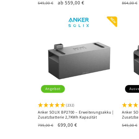
Normaler
Verkaufspreis
ab 559,00 €
Normal
649,00 €
864,00 €
Preis
Preis
Angebot
Ausv
(232)
Anker SOLIX BP2700 – Erweiterungsakku |
Anker SO
Zusatzbatterie 2,7KWh Kapazität
Zusatzba
Normaler
Verkaufspreis
699,00 €
Normal
799,00 €
549,00 €
Preis
Preis