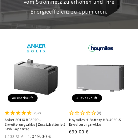
vom Stromnetz zu erhöhen und Ihre
Energieeffizienz zu optimieren.
Ausverkauft
Ausverkauft
(232)
(0)
Anker SOLIX BP5000 –
Hoymiles HiBattery HB-4020-S |
Erweiterungsakku | Zusatzbatterie 5
Erweiterungs-Akku
KWh Kapazität
Normaler
699,00 €
Normaler
Verkaufspreis
1.049,00 €
1.133,61 €