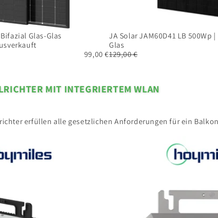
-
Bifazial Glas-Glas
JA Solar JAM60D41 LB 500Wp | N
A
usverkauft
Glas
u
99,00 €
129,00 €
s
v
e
LRICHTER MIT INTEGRIERTEM WLAN
r
k
a
u
ichter erfüllen alle gesetzlichen Anforderungen für ein Balko
f
t
Hoymiles
HF-
800-
WB
|
WIFI
+
Bluetooth
integriert