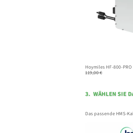
added
to
bundle
Hoymiles HF-800-PRO |
119,00 €
3.
WÄHLEN SIE 
Step
3
Wählen
Das passende HMS-Kab
Sie
das
5m
5m
Skip
Anschlusskabel
step
AC-
AC-