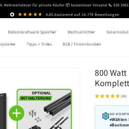
% Mehrwertsteuer für private Käufer 📦 kostenloser Versand 📞 030 206
4,86
basierend auf
14.779
Bewertungen
Balkonkraftwerk Speicher
Wechselrichter
Solarmodul
esysteme
Tipps + Tricks
B2B / Firmenkunden
800 Watt
Komplett
(45)
SO KONFI
Wählen 
Bestimm