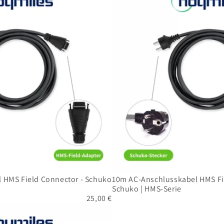
Anschlusskabel
HMS
Field
Connector
-
Schuko
|
HMS-
Serie
 HMS Field Connector - Schuko
10m AC-Anschlusskabel HMS Fi
Schuko | HMS-Serie
25,00 €