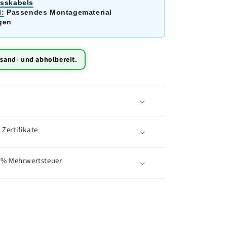
sskabels
l:
Passendes Montagematerial
gen
rsand- und abholbereit.
g
Zertifikate
0% Mehrwertsteuer