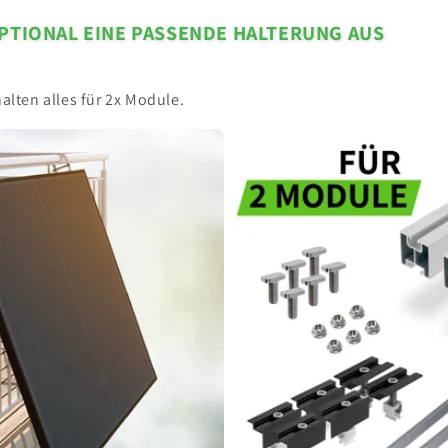
PTIONAL EINE PASSENDE HALTERUNG AUS
alten alles für 2x Module.
Flachdach-
und
Wand-
Montageset
für
Balkonkraftwerke
-
Silber
/
2x
Modul