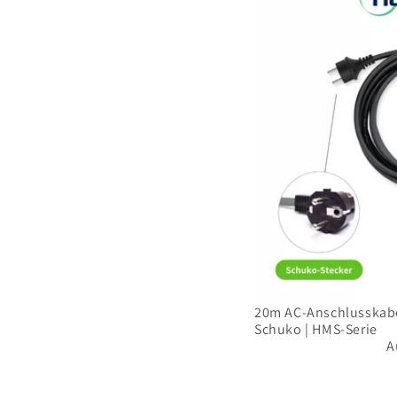
Anschlusskabel
HMS
Field
Connector
-
Schuko
|
HMS-
Serie
-
Ausverkauft
20m AC-Anschlusskabe
-
Schuko | HMS-Serie
A
A
u
s
v