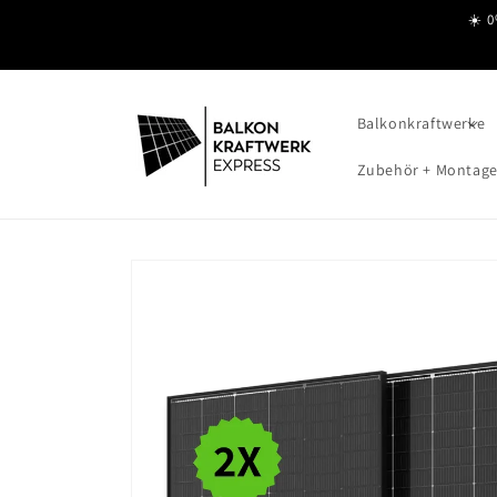
Direkt
☀️ 0
zum
Inhalt
Balkonkraftwerke
Zubehör + Montag
Zu
Produktinformationen
springen